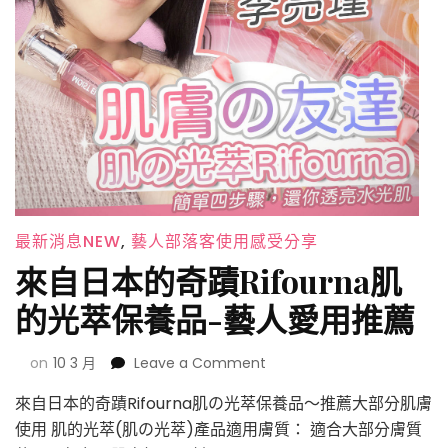
最新消息NEW
,
藝人部落客使用感受分享
來自日本的奇蹟Rifourna肌
的光萃保養品-藝人愛用推薦
on
on
10 3 月
Leave a Comment
來
來自日本的奇蹟Rifourna肌の光萃保養品～推薦大部分肌膚
自
日
使用 肌的光萃(肌の光萃)產品適用膚質： 適合大部分膚質
本