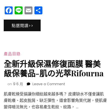
部
奇
落
蹟
Facebook
Line
Email
分
客
保
享
推
濕
薦
修
點選閱讀>>
分
復
享
組
4
瓶
產品目錄
全新升級保濕修復面膜 醫美
級保養品-肌の光萃Rifourna
on
on
9 6 月
Leave a Comment
全
肌膚乾燥受損讓你細紋越來越多嗎？ 皮膚缺水不僅會讓肌
新
升
膚乾癢、起皮脫屑、缺乏彈性，還會影響角質代謝，使肌膚
級
變得暗沈無光，也容易產生乾紋、紋路， …
保