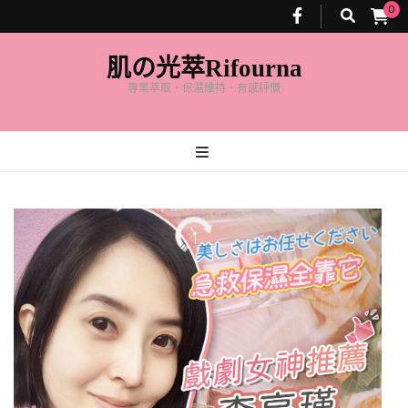
0
肌の光萃Rifourna
專業萃取．保濕維持．有感評價