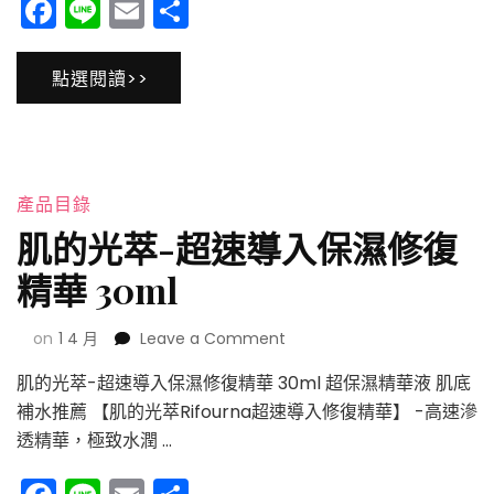
Facebook
Line
Email
分
導
享
入
保
點選閱讀>>
濕
修
復
乳
50ml
產品目錄
肌的光萃-超速導入保濕修復
精華 30ml
on
on
1 4 月
Leave a Comment
肌
肌的光萃-超速導入保濕修復精華 30ml 超保濕精華液 肌底
的
光
補水推薦 【肌的光萃Rifourna超速導入修復精華】 -高速滲
萃-
透精華，極致水潤 …
超
速