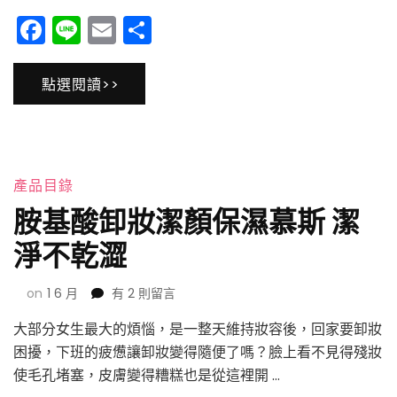
濕
Facebook
Line
Email
分
修
享
復
面
點選閱讀>>
膜
醫
美
級
保
養
產品目錄
品-
胺基酸卸妝潔顏保濕慕斯 潔
肌
の
淨不乾澀
光
萃
在
on
1 6 月
有 2 則留言
Rifourna
〈胺
大部分女生最大的煩惱，是一整天維持妝容後，回家要卸妝
基
酸
困擾，下班的疲憊讓卸妝變得隨便了嗎？臉上看不見得殘妝
卸
使毛孔堵塞，皮膚變得糟糕也是從這裡開 …
妝