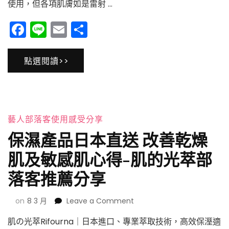
使用，但各項肌膚如是雷射 …
的
奇
Facebook
Line
Email
分
蹟
享
Rifourna
肌
點選閱讀>>
的
光
萃
保
養
品-
藝人部落客使用感受分享
藝
保濕產品日本直送 改善乾燥
人
愛
肌及敏感肌心得-肌的光萃部
用
推
落客推薦分享
薦
on
on
8 3 月
Leave a Comment
保
肌の光萃Rifourna｜日本進口、專業萃取技術，高效保溼適
濕