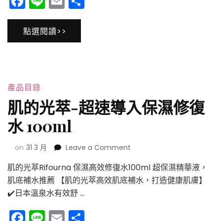
Facebook
Line
Email
分
導
享
入
保
點選閱讀>>
濕
修
復
精
華
30ml
產品目錄
肌的光萃-超速導入保濕修復
水 100ml
on
on
31 3 月
Leave a Comment
肌
肌的光萃Rifourna 保濕高效修復水100ml 超保濕精華液，
的
光
肌底補水推薦 【肌的光萃高效肌底補水，打造健康肌膚】
萃-
✔️日本溫泉水有效舒 …
超
速
Facebook
Line
Email
分
導