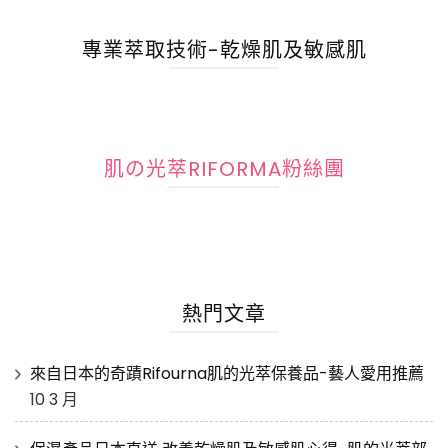
專業萃取技術-乾燥肌及敏感肌
肌の光萃RIFORMA粉絲團
熱門文章
來自日本的奇蹟Rifourna肌的光萃保養品-藝人愛用推薦
10 3 月