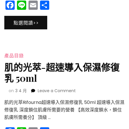
速
Facebook
Line
Email
分
導
享
入
保
點選閱讀>>
濕
修
復
霜
50g
產品目錄
肌的光萃-超速導入保濕修復
乳 50ml
on
on
3 4 月
Leave a Comment
肌
肌的光萃Rifourna超速導入保濕修復乳 50ml 超速導入保濕
的
光
修復乳 深度鎖住肌膚所需要的營養 【高效深度鎖水，鎖住
萃-
肌膚所需養分】 頂級 …
超
速