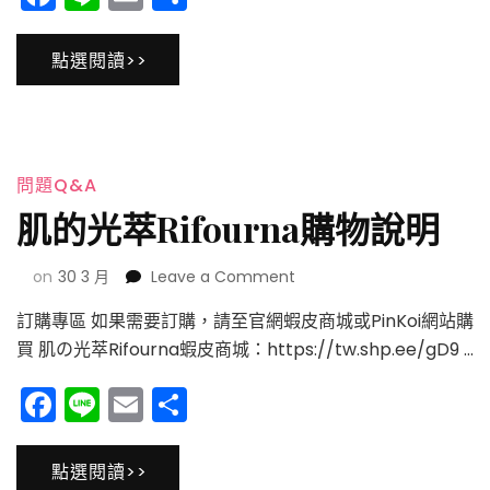
享
入
保
點選閱讀>>
濕
修
復
水
100ml
問題Q&A
肌的光萃Rifourna購物說明
on
on
30 3 月
Leave a Comment
肌
訂購專區 如果需要訂購，請至官網蝦皮商城或PinKoi網站購
的
光
買 肌の光萃Rifourna蝦皮商城：https://tw.shp.ee/gD9 …
萃
Facebook
Line
Email
分
Rifourna
購
享
物
說
點選閱讀>>
明