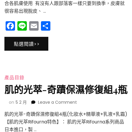
產
合各肌膚使用 有沒有人跟部落客一樣只要到換季，皮膚就
品
很容易出現脫皮、 …
日
本
Facebook
Line
Email
分
直
享
送
改
點選閱讀>>
善
乾
燥
肌
及
敏
產品目錄
感
肌的光萃-奇蹟保濕修復組4瓶
肌
心
得-
on
on
5 2 月
Leave a Comment
肌
肌
的
肌的光萃-奇蹟保濕修復組4瓶(化妝水+精華液+乳液+乳霜)
的
光
光
【肌的光萃Rifourna特色】： 肌的光萃Rifourna系列商品
萃
萃-
日本進口，製 …