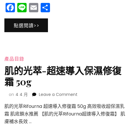
潔
Facebook
Line
Email
分
顏
享
保
濕
點選閱讀>>
慕
斯
潔
淨
不
乾
產品目錄
澀〉
肌的光萃-超速導入保濕修復
中
霜 50g
on
on
4 4 月
Leave a Comment
肌
肌的光萃Rifourna 超速導入修復霜 50g 高效吸收超保濕乳
的
光
霜 肌底鎖水推薦 【肌的光萃Rifourna超速導入修復霜】 肌
萃-
膚補水長效 …
超