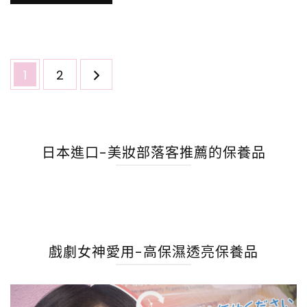
文
Page
Page
1
2
章
分
頁
日本進口-美妝部落客推薦的保養品
戲劇女神愛用-高保濕透亮保養品