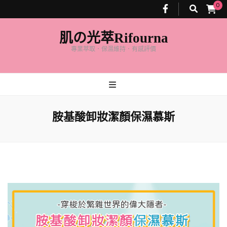
0
肌の光萃Rifourna
專業萃取．保濕維持．有感評價
胺基酸卸妝潔顏保濕慕斯