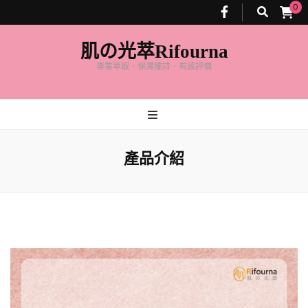
0
肌の光萃Rifourna
專業萃取．保濕維持．有感評價
產品介紹