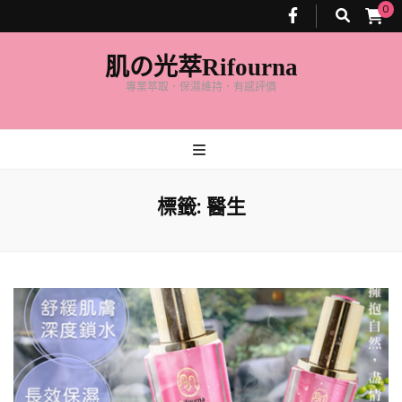
0
肌の光萃Rifourna
專業萃取．保濕維持．有感評價
標籤:
醫生