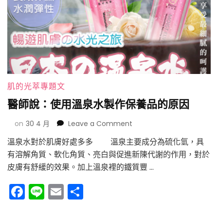
肌的光萃專題文
醫師說：使用溫泉水製作保養品的原因
on
on
30 4 月
Leave a Comment
醫
溫泉水對於肌膚好處多多 溫泉主要成分為硫化氫，具
師
有溶解角質、軟化角質、亮白與促進新陳代謝的作用，對於
說：
使
皮膚有舒緩的效果。加上溫泉裡的鐵質豐 …
用
溫
Facebook
Line
Email
分
泉
享
水
製