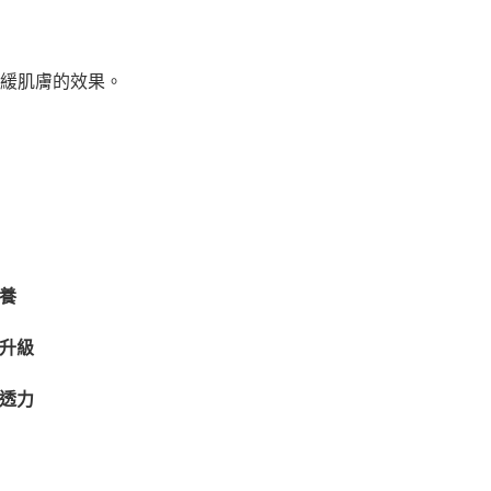
緩肌膚的效果。
養
再升級
滲透力