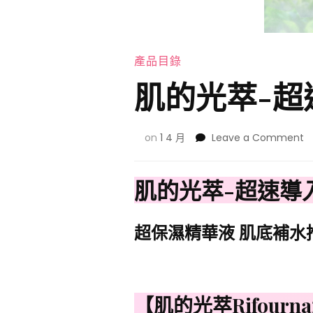
產品目錄
肌的光萃-超
o
on
1 4 月
Leave a Comment
肌
的
光
肌的光萃-超速導入
萃
超
速
超保濕精華液 肌底補水
導
入
保
濕
修
【肌的光萃Rifour