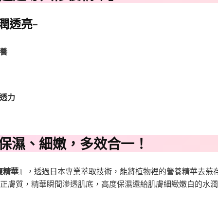
潤透亮-
0ml
養
滲透力
保濕、細嫩，多效合一！
復精華
』，透過日本專業萃取技術，能將植物裡的營養精華去蕪
正膚質，精華瞬間滲透肌底，高度保濕還給肌膚細緻嫩白的水潤