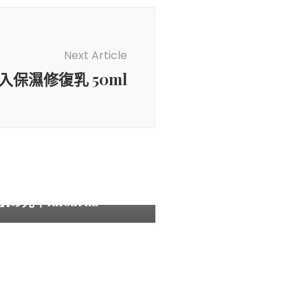
Next Article
保濕修復乳 50ml
錄
升級保濕修復面膜 醫美級保
肌の光萃Rifourna