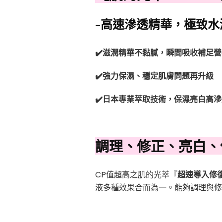
復
精
華
-高速滲透精華，極致水
3
✔️滋潤精華不黏膩，瞬間吸收補足營
✔️強力保濕、穩定肌膚問題再升級
✔️日本專業萃取技術，保濕亮白高
調理、修正、亮白、
CP值超高之肌的光萃『
超速導入修
液多種效果合而為一。能夠調理與修