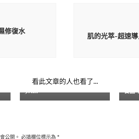
濕修復水
肌的光萃-超速導入
產品目錄
產品目
看此文章的人也看了...
不
肌的光萃-超速導入保濕修復乳
全新
50ml
養品-
會公開。
必填欄位標示為
*