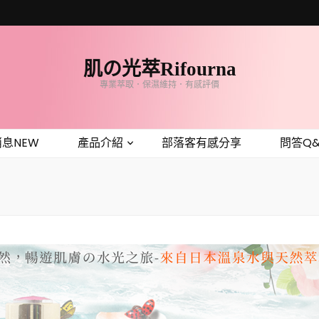
肌の光萃Rifourna
專業萃取．保濕維持．有感評價
息NEW
產品介紹
部落客有感分享
問答Q&